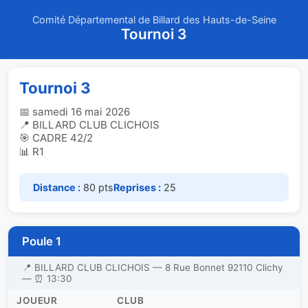
Comité Départemental de Billard des Hauts-de-Seine
Tournoi 3
Tournoi 3
📅 samedi 16 mai 2026
📍 BILLARD CLUB CLICHOIS
🎯 CADRE 42/2
📊 R1
Distance :
80 pts
Reprises :
25
Poule 1
📍 BILLARD CLUB CLICHOIS — 8 Rue Bonnet 92110 Clichy
— ⏰ 13:30
JOUEUR
CLUB